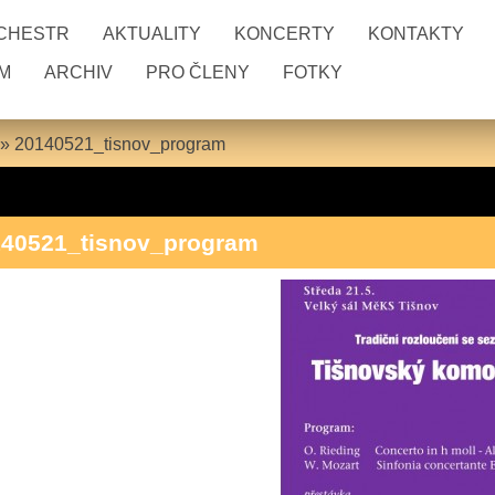
RCHESTR
AKTUALITY
KONCERTY
KONTAKTY
M
ARCHIV
PRO ČLENY
FOTKY
»
20140521_tisnov_program
140521_tisnov_program