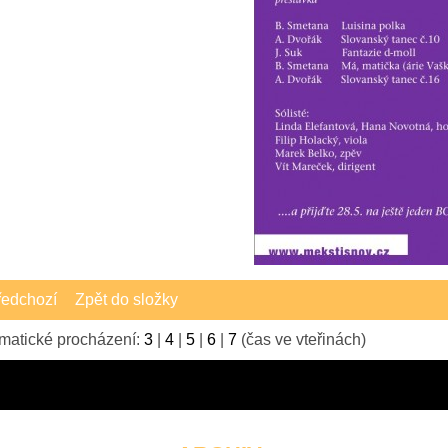
edchozí
Zpět do složky
matické procházení:
3
|
4
|
5
|
6
|
7
(čas ve vteřinách)