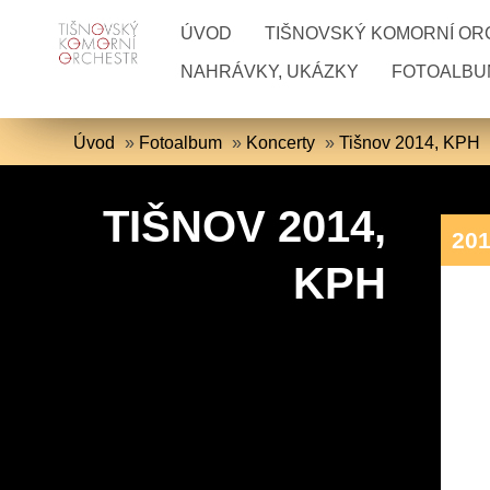
ÚVOD
TIŠNOVSKÝ KOMORNÍ O
NAHRÁVKY, UKÁZKY
FOTOALBU
Úvod
»
Fotoalbum
»
Koncerty
»
Tišnov 2014, KPH
TIŠNOV 2014,
20
KPH