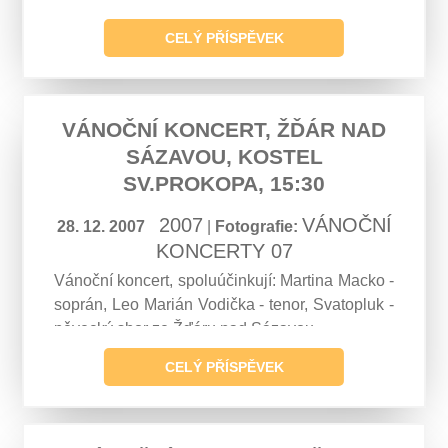
CELÝ PŘÍSPĚVEK
VÁNOČNÍ KONCERT, ŽĎÁR NAD
SÁZAVOU, KOSTEL
SV.PROKOPA, 15:30
2007
VÁNOČNÍ
28. 12. 2007
|
Fotografie:
KONCERTY 07
Vánoční koncert, spoluúčinkují: Martina Macko -
soprán, Leo Marián Vodička - tenor, Svatopluk -
pěvecký sbor ze Žďáru nad Sázavou
CELÝ PŘÍSPĚVEK