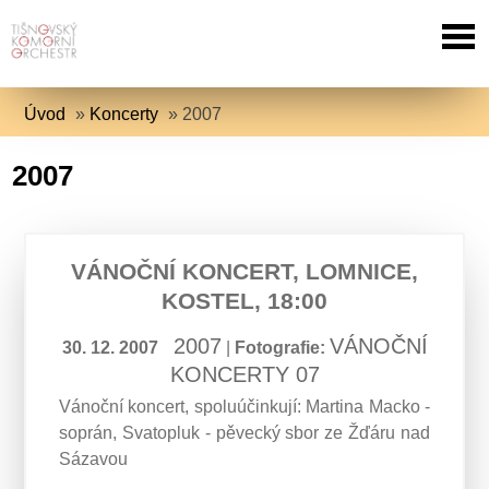
Úvod
»
Koncerty
»
2007
2007
VÁNOČNÍ KONCERT, LOMNICE,
KOSTEL, 18:00
2007
VÁNOČNÍ
30. 12. 2007
|
Fotografie:
KONCERTY 07
Vánoční koncert, spoluúčinkují: Martina Macko -
soprán, Svatopluk - pěvecký sbor ze Žďáru nad
Sázavou