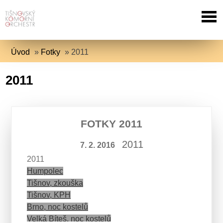
Úvod
»
Fotky
»
2011
2011
FOTKY 2011
2011
7. 2. 2016
2011
Humpolec
Tišnov, zkouška
Tišnov, KPH
Brno, noc kostelů
Velká Bíteš, noc kostelů