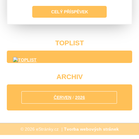
Žďár nad Sázavou
CELÝ PŘÍSPĚVEK
Doubravník
Třebíč, operní koncert
Reduta
Velká Bíteš, zkouška
TOPLIST
Tišnov, vánoční koncert
Velká Bíteš, vánoční posezení
ARCHIV
ČERVEN
/
2026
© 2026 eStránky.cz
|
Tvorba webových stránek