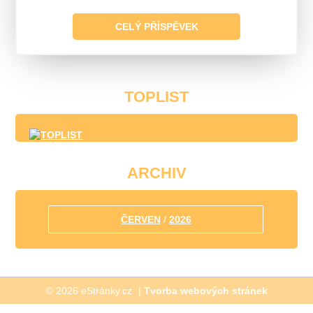
Tišnov, zkouška
CELÝ PŘÍSPĚVEK
Tišnov, vánoční koncert
Žďár n.S., Lomnice, vánoční koncerty
TOPLIST
ARCHIV
ČERVEN
/
2026
© 2026 eStránky.cz
|
Tvorba webových stránek