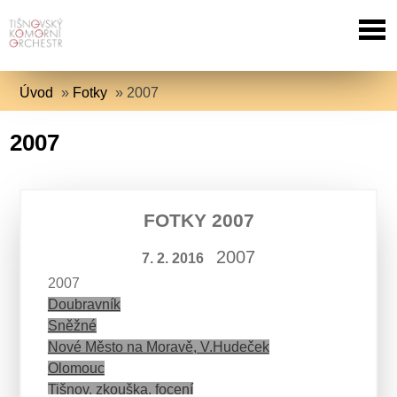
Úvod
»
Fotky
»
2007
2007
FOTKY 2007
2007
7. 2. 2016
2007
Doubravník
Sněžné
Nové Město na Moravě, V.Hudeček
Olomouc
Tišnov, zkouška, focení