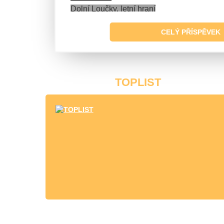
Dolní Loučky, letní hraní
Kanice, vánoční koncert
CELÝ PŘÍSPĚVEK
TOPLIST