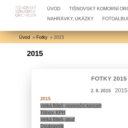
ÚVOD
TIŠNOVSKÝ KOMORNÍ O
NAHRÁVKY, UKÁZKY
FOTOALBU
Úvod
»
Fotky
»
2015
2015
FOTKY 2015
2015
2. 8. 2015
2015
Velká Bíteš, novoroční koncert
Tišnov, KPH
Velká Bíteš, pouť
Doubravník