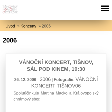
Úvod
»
Koncerty
»
2006
2006
VÁNOČNÍ KONCERT, TIŠNOV,
SÁL POD KINEM, 19:30
2006
VÁNOČNÍ
26. 12. 2006
|
Fotografie:
KONCERT TIŠNOV06
Spoluúčinkuje Martina Macko a Královopolský
chrámový sbor.