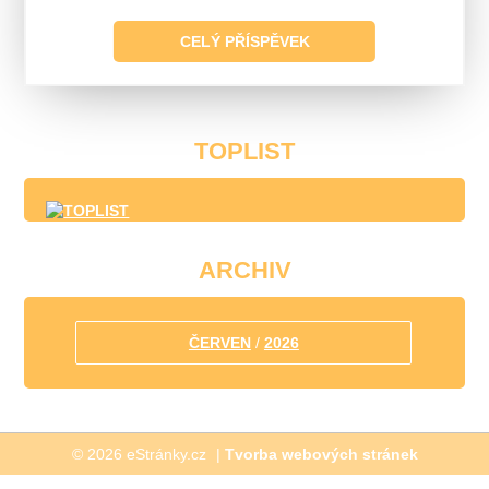
Žďár nad Sázavou
CELÝ PŘÍSPĚVEK
Dolní Loučky, letní hraní
Olomouc
Tišnov, vánoční koncert
TOPLIST
ARCHIV
ČERVEN
/
2026
© 2026 eStránky.cz
|
Tvorba webových stránek