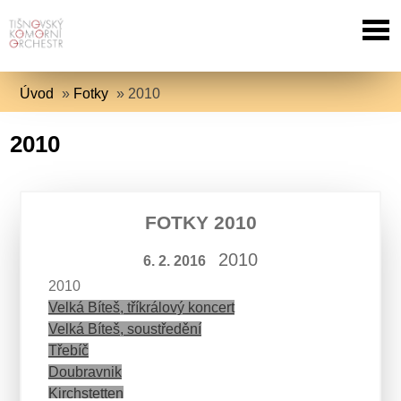
Úvod
»
Fotky
»
2010
2010
FOTKY 2010
2010
6. 2. 2016
2010
Velká Bíteš, tříkrálový koncert
Velká Bíteš, soustředění
Třebíč
Doubravnik
Kirchstetten