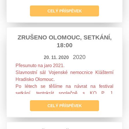
CELÝ PŘÍSPĚVEK
ZRUŠENO OLOMOUC, SETKÁNÍ,
18:00
2020
20. 11. 2020
Přesunuto na jaro 2021.
Slavnostní sál Vojenské nemocnice Klášterní
Hradisko Olomouc.
Po létech se těšíme na návrat na festival
setkání, tentokrát společně s KO P. J.
Vejvanovského Nový Jičín.
CELÝ PŘÍSPĚVEK