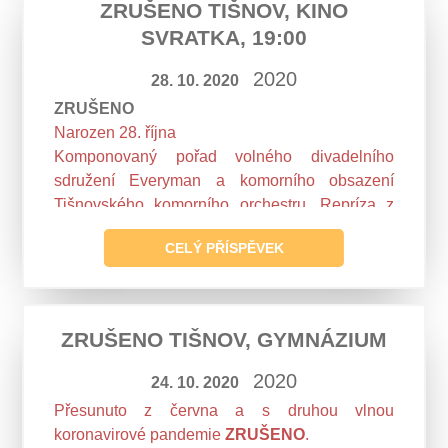
ZRUŠENO TIŠNOV, KINO
SVRATKA, 19:00
2020
28. 10. 2020
ZRUŠENO
Narozen 28. října
Komponovaný pořad volného divadelního
sdružení Everyman a komorního obsazení
Tišnovského komorního orchestru. Repríza z
roku 2019.
CELÝ PŘÍSPĚVEK
ZRUŠENO TIŠNOV, GYMNÁZIUM
2020
24. 10. 2020
Přesunuto z června a s druhou vlnou
koronavirové pandemie
ZRUŠENO
.