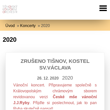
Úvod
»
Koncerty
»
2020
2020
ZRUŠENO TIŠNOV, KOSTEL
SV.VÁCLAVA
2020
26. 12. 2020
Vánoční koncert. Připravujeme společně s
Královopolským chrámovým sborem
revidovanou verzi
České mše vánoční
J.J.Ryby
. Přijďte si poslechnout, jak to pan
Ryba skutečně napsal!