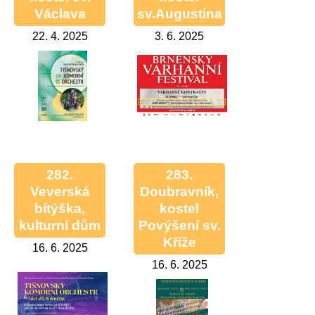
Václava
sv.Augustina
22. 4. 2025
3. 6. 2025
282.
283.
Veverská
Doubravník,
bítýška,
kostel
kulturní dům
Povýšení sv.
Kříže
16. 6. 2025
16. 6. 2025