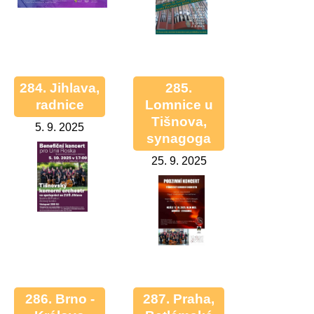
284. Jihlava,
285.
radnice
Lomnice u
Tišnova,
5. 9. 2025
synagoga
25. 9. 2025
286. Brno -
287. Praha,