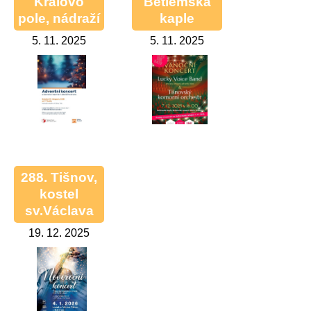
Královo
Betlémská
pole, nádraží
kaple
5. 11. 2025
5. 11. 2025
288. Tišnov,
kostel
sv.Václava
19. 12. 2025