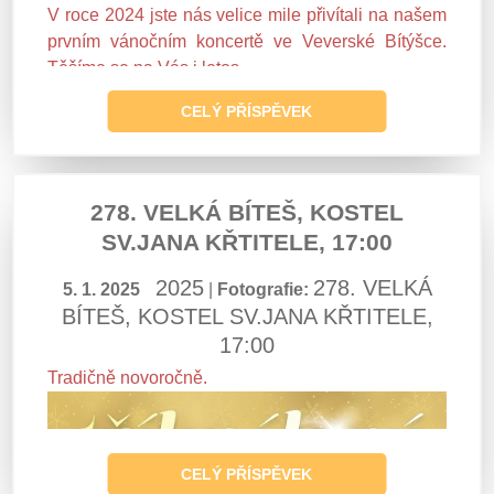
V roce 2024 jste nás velice mile přivítali na našem
prvním vánočním koncertě ve Veverské Bítýšce.
Těšíme se na Vás i letos.
CELÝ PŘÍSPĚVEK
278. VELKÁ BÍTEŠ, KOSTEL
SV.JANA KŘTITELE, 17:00
2025
278. VELKÁ
5. 1. 2025
|
Fotografie:
BÍTEŠ, KOSTEL SV.JANA KŘTITELE,
17:00
Tradičně novoročně.
CELÝ PŘÍSPĚVEK