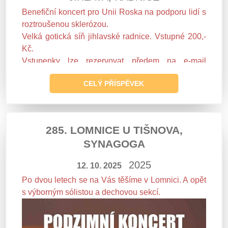
Benefiční koncert pro Unii Roska na podporu lidí s
roztroušenou sklerózou.
Velká gotická síň jihlavské radnice. Vstupné 200,-
Kč.
Vstupenky lze rezervovat předem na e-mail
jitka.roska@seznam.cz
a cenu uhradit na účet
CELÝ PŘÍSPĚVEK
250975556/0300
nebo zakoupit na místě před
koncertem.
Akce se koná pod záštitou primátora statutárního
města Jihlavy
Petra Ryšky
.
285. LOMNICE U TIŠNOVA,
SYNAGOGA
2025
12. 10. 2025
Po dvou letech se na Vás těšíme v Lomnici. A opět
s výborným sólistou a dechovou sekcí.