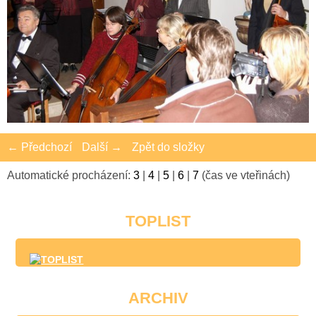
← Předchozí
Další →
Zpět do složky
Automatické procházení:
3
|
4
|
5
|
6
|
7
(čas ve vteřinách)
TOPLIST
ARCHIV