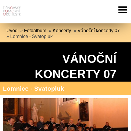
Úvod
»
Fotoalbum
»
Koncerty
»
Vánoční koncerty 07
»
Lomnice - Svatopluk
VÁNOČNÍ
KONCERTY 07
Lomnice - Svatopluk