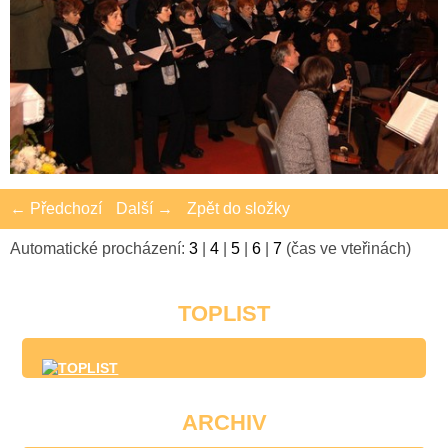
← Předchozí
Další →
Zpět do složky
Automatické procházení:
3
|
4
|
5
|
6
|
7
(čas ve vteřinách)
TOPLIST
ARCHIV