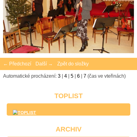
← Předchozí
Další →
Zpět do složky
Automatické procházení:
3
|
4
|
5
|
6
|
7
(čas ve vteřinách)
TOPLIST
ARCHIV