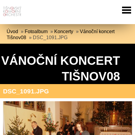
Úvod
»
Fotoalbum
»
Koncerty
»
Vánoční koncert
Tišnov08
»
DSC_1091.JPG
VÁNOČNÍ KONCERT
TIŠNOV08
DSC_1091.JPG