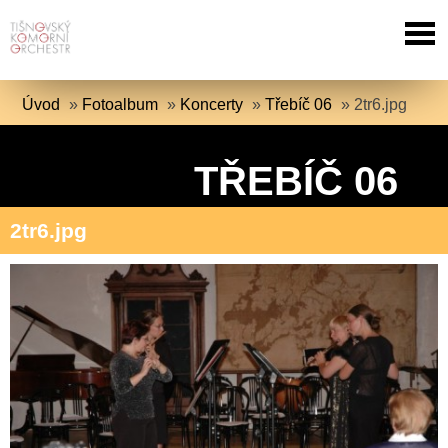
Úvod
»
Fotoalbum
»
Koncerty
»
Třebíč 06
»
2tr6.jpg
TŘEBÍČ 06
2tr6.jpg