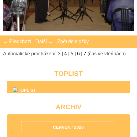
← Předchozí
Další →
Zpět do složky
Automatické procházení:
3
|
4
|
5
|
6
|
7
(čas ve vteřinách)
TOPLIST
ARCHIV
ČERVEN
/
2026