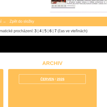
ší →
Zpět do složky
matické procházení:
3
|
4
|
5
|
6
|
7
(čas ve vteřinách)
ké Biteši zvou na koncert do Tišnova.
ARCHIV
ČERVEN
/
2026