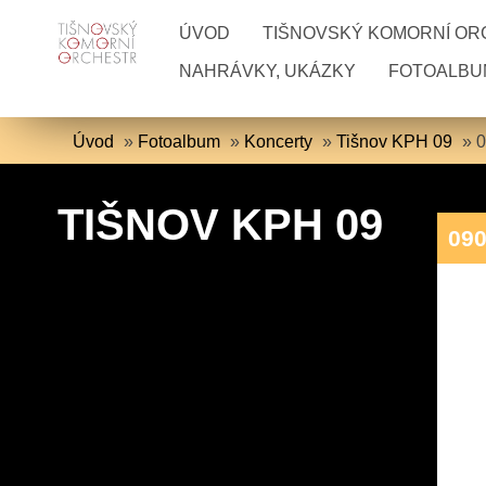
ÚVOD
TIŠNOVSKÝ KOMORNÍ O
NAHRÁVKY, UKÁZKY
FOTOALBU
Úvod
»
Fotoalbum
»
Koncerty
»
Tišnov KPH 09
»
0
TIŠNOV KPH 09
090