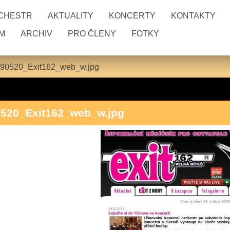
RCHESTR
AKTUALITY
KONCERTY
KONTAKTY
M
ARCHIV
PRO ČLENY
FOTKY
90520_Exit162_web_w.jpg
520_Exit162_web_w.jpg