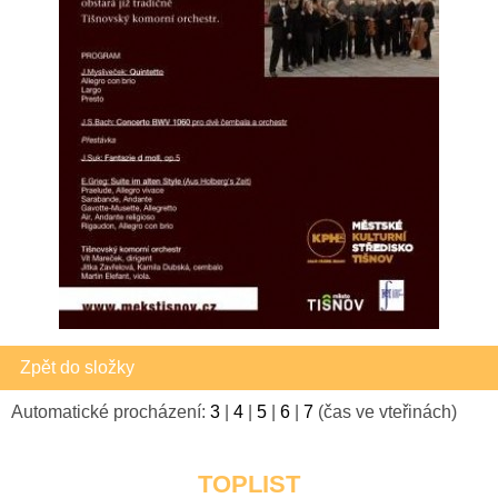
Zpět do složky
Automatické procházení:
3
|
4
|
5
|
6
|
7
(čas ve vteřinách)
TOPLIST