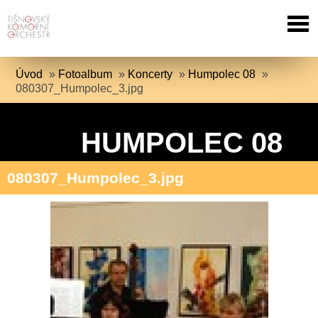
Úvod
»
Fotoalbum
»
Koncerty
»
Humpolec 08
»
080307_Humpolec_3.jpg
HUMPOLEC 08
080307_Humpolec_3.jpg