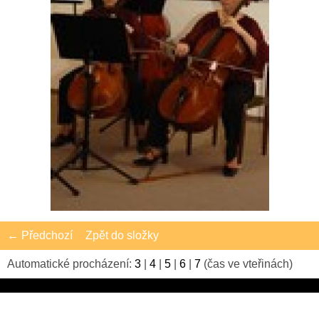
← Předchozí
Zpět do složky
Automatické procházení:
3
|
4
|
5
|
6
|
7
(čas ve vteřinách)
Basová sekce, také převládá něžné pohlaví