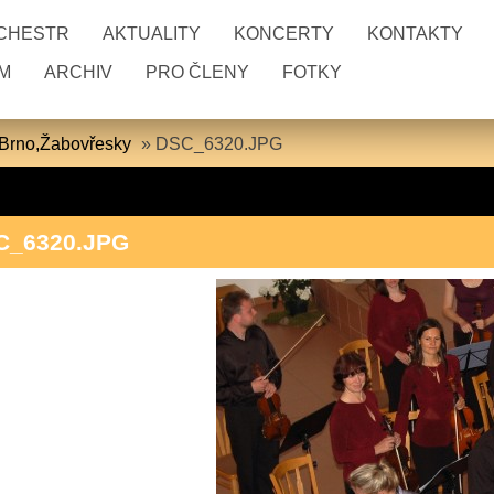
RCHESTR
AKTUALITY
KONCERTY
KONTAKTY
M
ARCHIV
PRO ČLENY
FOTKY
- Brno,Žabovřesky
»
DSC_6320.JPG
C_6320.JPG