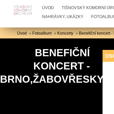
ÚVOD
TIŠNOVSKÝ KOMORNÍ O
NAHRÁVKY, UKÁZKY
FOTOALBU
Úvod
»
Fotoalbum
»
Koncerty
»
Benefiční koncert 
BENEFIČNÍ
DS
KONCERT -
BRNO,ŽABOVŘESKY