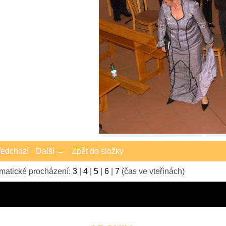
edchozí
Další →
Zpět do složky
matické procházení:
3
|
4
|
5
|
6
|
7
(čas ve vteřinách)