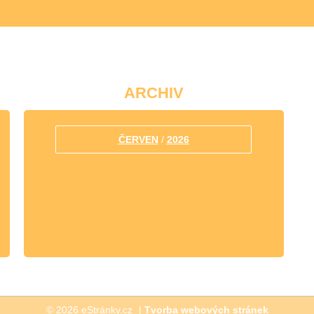
ARCHIV
ČERVEN
/
2026
© 2026 eStránky.cz
|
Tvorba webových stránek