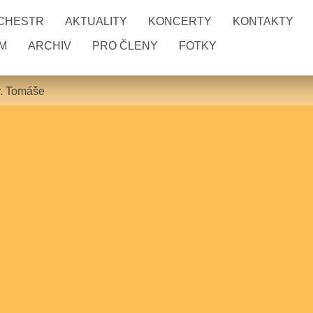
RCHESTR
AKTUALITY
KONCERTY
KONTAKTY
M
ARCHIV
PRO ČLENY
FOTKY
v. Tomáše