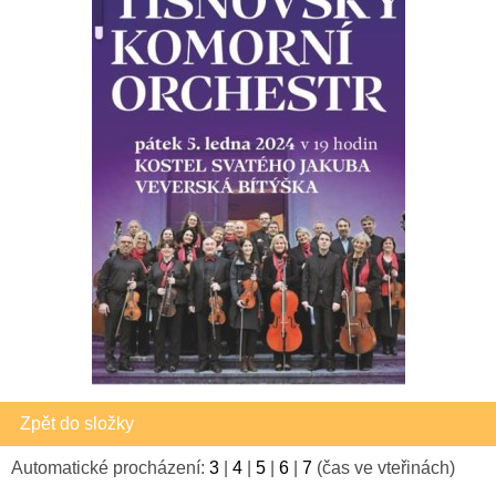
Zpět do složky
Automatické procházení:
3
|
4
|
5
|
6
|
7
(čas ve vteřinách)