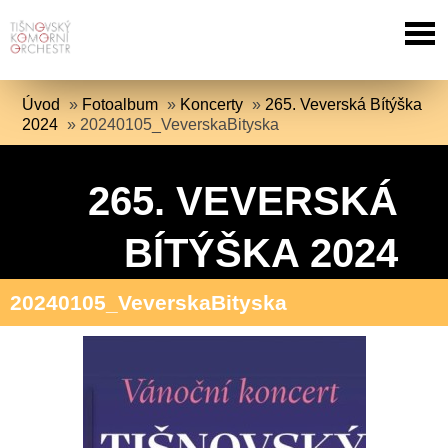
Úvod
»
Fotoalbum
»
Koncerty
»
265. Veverská Bítýška
2024
»
20240105_VeverskaBityska
265. VEVERSKÁ
BÍTÝŠKA 2024
20240105_VeverskaBityska