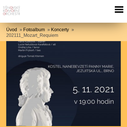
Úvod
»
Fotoalbum
»
Koncerty
»
202111_Mozart_Requiem