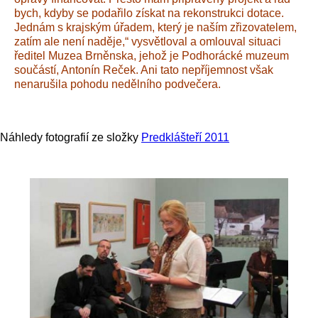
bych, kdyby se podařilo získat na rekonstrukci dotace.
Jednám s krajským úřadem, který je naším zřizovatelem,
zatím ale není naděje,“ vysvětloval a omlouval situaci
ředitel Muzea Brněnska, jehož je Podhorácké muzeum
součástí, Antonín Reček. Ani tato nepříjemnost však
nenarušila pohodu nedělního podvečera.
Náhledy fotografií ze složky
Predklášteří 2011