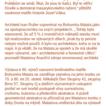
Politikům se smál, říkal, že jsou to šašci. Byl to věřící
člověk a demokrat masarykovského ražení,“ přiblížil
osobnost malíře historik Josef Válka.
Architekt Ivan Ruller vzpomínal na Bohumíra Matala jako
na spolupracovníka na svých projektech. „ Tehdy bylo
stanovené, že až 5 % z investičních nákladů stavby musí
být realizováno ve výtvarných dílech, jinak by ty peníze
nebylo možné použít. A bylo na architektovi, koho si na to
najal. A já věděl, že na Matala je spoleh a že má skvělé
nejen výtvarné, ale i architektonické a řemeslné cítění,“
prozradil Matalovy finanční zdroje renomovaný architekt.
Výstava k 90. výročí narození brněnského malíře
Bohumíra Matala se zaměřuje zejména na jeho tvorbu ze
70. a 80. let 20. století. Někdejší člen Skupiny 42, skupiny
Brno 57, Skupiny Q a dalších významných uskupení
prošel ve své tvorbě postupně vlivy surrealismu,
civilismu, kubismu a především abstrakce. A právě
geometrická abstrakce je příznačná pro Matalovu tvorbu z
doby života na mlýně. Matalova umělecká díla na výstavě