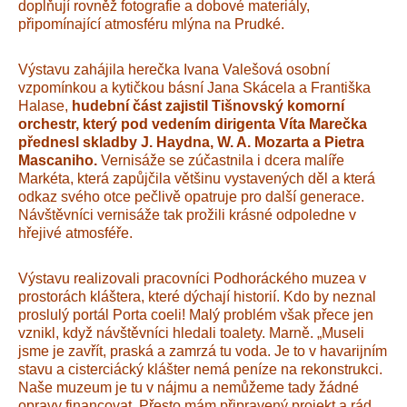
doplňují rovněž fotografie a dobové materiály,
připomínající atmosféru mlýna na Prudké.
Výstavu zahájila herečka Ivana Valešová osobní
vzpomínkou a kytičkou básní Jana Skácela a Františka
Halase,
hudební část zajistil Tišnovský komorní
orchestr, který pod vedením dirigenta Víta Marečka
přednesl skladby J. Haydna, W. A. Mozarta a Pietra
Mascaniho.
Vernisáže se zúčastnila i dcera malíře
Markéta, která zapůjčila většinu vystavených děl a která
odkaz svého otce pečlivě opatruje pro další generace.
Návštěvníci vernisáže tak prožili krásné odpoledne v
hřejivé atmosféře.
Výstavu realizovali pracovníci Podhoráckého muzea v
prostorách kláštera, které dýchají historií. Kdo by neznal
proslulý portál Porta coeli! Malý problém však přece jen
vznikl, když návštěvníci hledali toalety. Marně. „Museli
jsme je zavřít, praská a zamrzá tu voda. Je to v havarijním
stavu a cisterciácký klášter nemá peníze na rekonstrukci.
Naše muzeum je tu v nájmu a nemůžeme tady žádné
opravy financovat. Přesto mám připravený projekt a rád