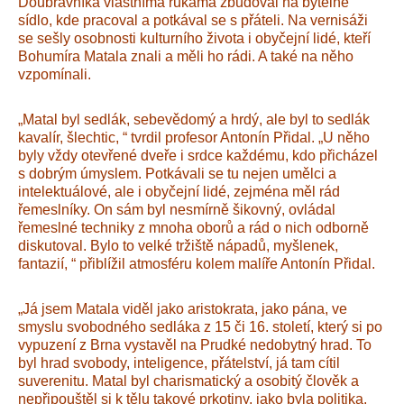
Doubravníka vlastníma rukama zbudoval na bytelné
sídlo, kde pracoval a potkával se s přáteli. Na vernisáži
se sešly osobnosti kulturního života i obyčejní lidé, kteří
Bohumíra Matala znali a měli ho rádi. A také na něho
vzpomínali.
„Matal byl sedlák, sebevědomý a hrdý, ale byl to sedlák
kavalír, šlechtic, “ tvrdil profesor Antonín Přidal. „U něho
byly vždy otevřené dveře i srdce každému, kdo přicházel
s dobrým úmyslem. Potkávali se tu nejen umělci a
intelektuálové, ale i obyčejní lidé, zejména měl rád
řemeslníky. On sám byl nesmírně šikovný, ovládal
řemeslné techniky z mnoha oborů a rád o nich odborně
diskutoval. Bylo to velké tržiště nápadů, myšlenek,
fantazií, “ přiblížil atmosféru kolem malíře Antonín Přidal.
„Já jsem Matala viděl jako aristokrata, jako pána, ve
smyslu svobodného sedláka z 15 či 16. století, který si po
vypuzení z Brna vystavěl na Prudké nedobytný hrad. To
byl hrad svobody, inteligence, přátelství, já tam cítil
suverenitu. Matal byl charismatický a osobitý člověk a
nepřipouštěl si k tělu takové prkotiny, jako byla politika.