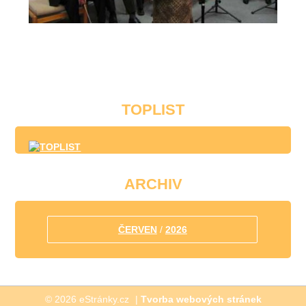
TOPLIST
ARCHIV
ČERVEN
/
2026
© 2026 eStránky.cz
|
Tvorba webových stránek