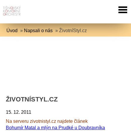
Úvod
»
Napsali o nás
»
ŽivotníStyl.cz
ŽIVOTNÍSTYL.CZ
15. 12. 2011
Na serveru zivotnistyl.cz najdete článek
Bohumír Matal a mlýn na Prudké u Doubravníka