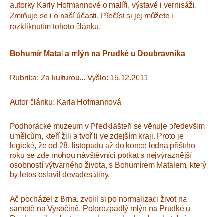
autorky Karly Hofmannové o malíři, výstavě i vernisáži.
Zmiňuje se i o naší účasti. Přečíst si jej můžete i
rozkliknutím tohoto článku.
Bohumír Matal a mlýn na Prudké u Doubravníka
Rubrika: Za kulturou... Vyšlo: 15.12.2011
Autor článku: Karla Hofmannová
Podhorácké muzeum v Předklášteří se věnuje především
umělcům, kteří žili a tvořili ve zdejším kraji. Proto je
logické, že od 28. listopadu až do konce ledna příštího
roku se zde mohou návštěvníci potkat s nejvýraznější
osobností výtvarného života, s Bohumírem Matalem, který
by letos oslavil devadesátiny.
Ač pocházel z Brna, zvolil si po normalizaci život na
samotě na Vysočině. Polorozpadlý mlýn na Prudké u