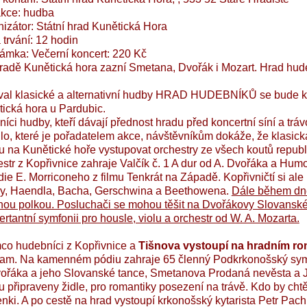
akce: hudba
izátor: Státní hrad Kunětická Hora
trvání: 12 hodin
mka: Večerní koncert: 220 Kč
adě Kunětická hora zazní Smetana, Dvořák i Mozart. Hrad hud
val klasické a alternativní hudby HRAD HUDEBNÍKŮ se bude ko
ická hora u Pardubic.
níci hudby, kteří dávají přednost hradu před koncertní síní a t
lo, které je pořadatelem akce, návštěvníkům dokáže, že klasick
 na Kunětické hoře vystupovat orchestry ze všech koutů republik
str z Kopřivnice zahraje Valčík č. 1 A dur od A. Dvořáka a Hu
ie E. Morriconeho z filmu Tenkrát na Západě. Kopřivničtí si ale p
y, Haendla, Bacha, Gerschwina a Beethowena.
Dále během dn
nou polkou. Posluchači se mohou těšit na Dvořákovy Slovanské 
rtantní symfonii pro housle, violu a orchestr od W. A. Mozarta.
co hudebníci z Kopřivnice a
Tišnova vystoupí na hradním ro
ram. Na kamenném pódiu zahraje 65 členný Podkrkonošský symf
vořáka a jeho Slovanské tance, Smetanova Prodaná nevěsta a 
 připraveny židle, pro romantiky posezení na trávě. Kdo by chtě
nki. A po cestě na hrad vystoupí krkonošský kytarista Petr Pach