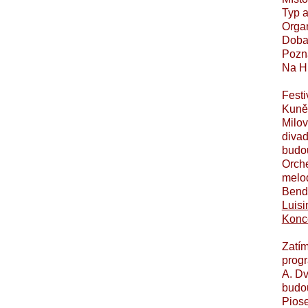
Typ 
Organ
Doba 
Pozná
Na Hr
Festi
Kunět
Milov
divad
budou
Orche
melod
Bend
Luisi
Konce
Zatím
prog
A. D
budou
Piose