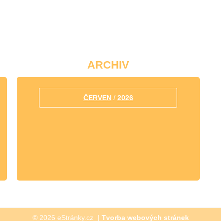
ARCHIV
ČERVEN
/
2026
© 2026 eStránky.cz
|
Tvorba webových stránek