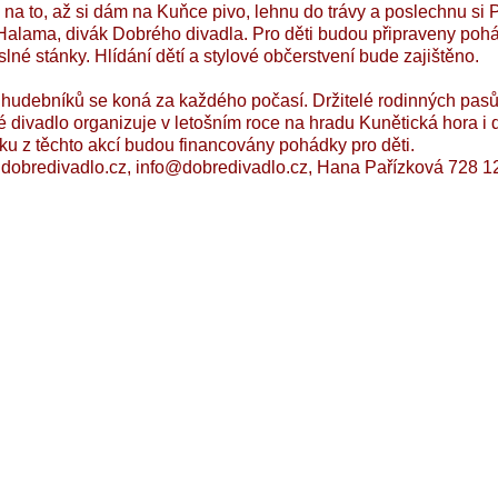
 na to, až si dám na Kuňce pivo, lehnu do trávy a poslechnu si 
Halama, divák Dobrého divadla. Pro děti budou připraveny pohá
lné stánky. Hlídání dětí a stylové občerstvení bude zajištěno.
hudebníků se koná za každého počasí. Držitelé rodinných pasů
 divadlo organizuje v letošním roce na hradu Kunětická hora i d
ku z těchto akcí budou financovány pohádky pro děti.
dobredivadlo.cz, info@dobredivadlo.cz, Hana Pařízková 728 1