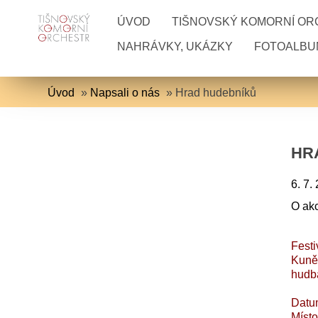
ÚVOD
TIŠNOVSKÝ KOMORNÍ O
NAHRÁVKY, UKÁZKY
FOTOALBU
Úvod
»
Napsali o nás
»
Hrad hudebníků
HR
6. 7.
O akc
Festi
Kunět
hudba
Datum
Místo