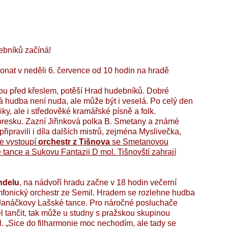
ebníků začíná!
nat v neděli 6. července od 10 hodin na hradě
rávou před křeslem, potěší Hrad hudebníků. Dobré
á hudba není nuda, ale může být i veselá. Po celý den
y, ale i středověké kramářské písně a folk.
moresku. Zazní Jiřinková polka B. Smetany a známé
řipravili i díla dalších mistrů, zejména Myslivečka,
e vystoupí
orchestr z Tišnova
se Smetanovou
tance a Sukovu Fantazii D mol. Tišnovští zahrají
ndelu
, na nádvoří hradu začne v 18 hodin večerní
onický orchestr ze Semil. Hradem se rozlehne hudba
Janáčkovy Lašské tance. Pro náročné posluchače
l tančit, tak může u studny s pražskou skupinou
l. „Sice do filharmonie moc nechodím, ale tady se