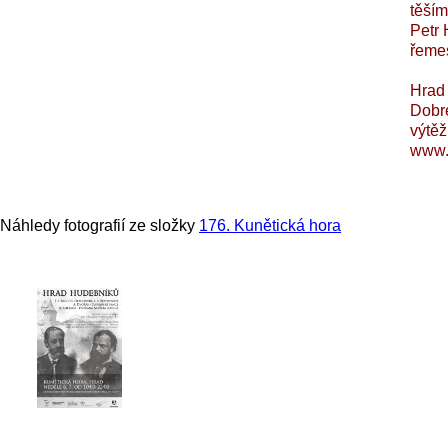
těším
Petr 
řemes
Hrad 
Dobré
výtěž
www.
Náhledy fotografií ze složky
176. Kunětická hora