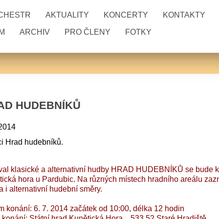
RCHESTR
AKTUALITY
KONCERTY
KONTAKTY
M
ARCHIV
PRO ČLENY
FOTKY
AD HUDEBNÍKŮ
 2014
i Hrad hudebníků.
val klasické a alternativní hudby HRAD HUDEBNÍKŮ se bude ko
ická hora u Pardubic. Na různých místech hradního areálu zazní
 i alternativní hudební směry.
 konání: 6. 7. 2014 začátek od 10:00, délka 12 hodin
 konání: Státní hrad Kunětická Hora, , 533 52 Staré Hradiště