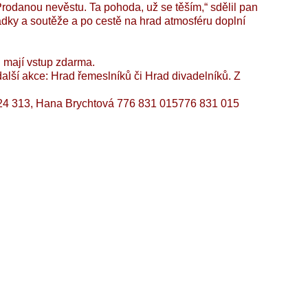
Prodanou nevěstu. Ta pohoda, už se těším,“ sdělil pan
dky a soutěže a po cestě na hrad atmosféru doplní
 mají vstup zdarma.
alší akce: Hrad řemeslníků či Hrad divadelníků. Z
24 313, Hana Brychtová
776 831 015
776 831 015