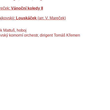
reček:
Vánoční koledy II
ajkovskij:
Louskáček
(arr. V. Mareček)
k Mattuš, hoboj
vský komorní orchestr, dirigent Tomáš Křemen