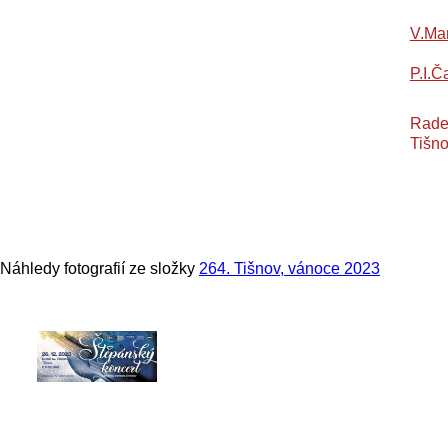
V.Ma
P.I.Č
Rade
Tišno
Náhledy fotografií ze složky
264. Tišnov, vánoce 2023