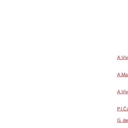
A.Viv
Pre
A.Mar
Anda
A.Viv
Alle
P.I.Č
G. de
Ada