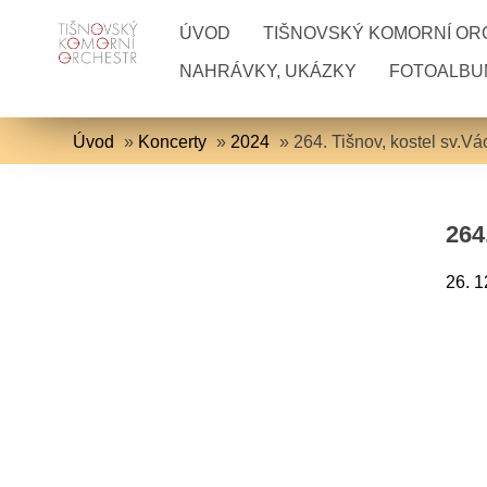
ÚVOD
TIŠNOVSKÝ KOMORNÍ O
NAHRÁVKY, UKÁZKY
FOTOALBU
Úvod
»
Koncerty
»
2024
»
264. Tišnov, kostel sv.Vá
264
26. 1