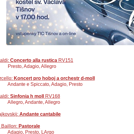
aldi:
Concerto alla rustica
RV151
sto, Adagio, Allegro
cello:
Koncert pro hoboj a orchestr d-moll
nte e Spiccato, Adagio, Presto
aldi:
Sinfonia h moll
RV168
gro, Andante, Allegro
ajkovskij:
Andante cantabile
 Baillon:
Pastorale
gio, Presto, LArgo