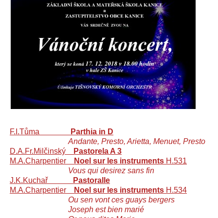
F.I.Tůma
Parthia in D
Andante, Presto, Arietta, Menuet, Presto
D.A.Fr.Milčinský
Pastorela A 3
M.A.Charpentier
Noel sur les instruments
H.531
Vous qui desirez sans fin
J.K.Kuchař
Pastoralle
M.A.Charpentier
Noel sur les instruments
H.534
Ou sen vont ces guays bergers
Joseph est bien marié