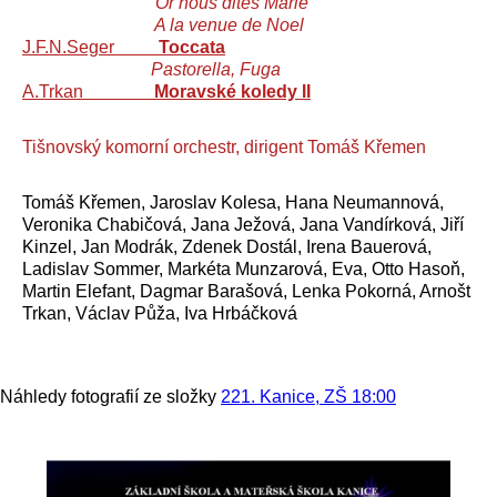
Or nous dites Marie
A la venue de Noel
J.F.N.Seger
Toccata
Pastorella, Fuga
A.Trkan
Moravské koledy II
Tišnovský komorní orchestr, dirigent Tomáš Křemen
Tomáš Křemen, Jaroslav Kolesa, Hana Neumannová,
Veronika Chabičová, Jana Ježová, Jana Vandírková, Jiří
Kinzel, Jan Modrák, Zdenek Dostál, Irena Bauerová,
Ladislav Sommer, Markéta Munzarová, Eva, Otto Hasoň,
Martin Elefant, Dagmar Barašová, Lenka Pokorná, Arnošt
Trkan, Václav Půža, Iva Hrbáčková
Náhledy fotografií ze složky
221. Kanice, ZŠ 18:00