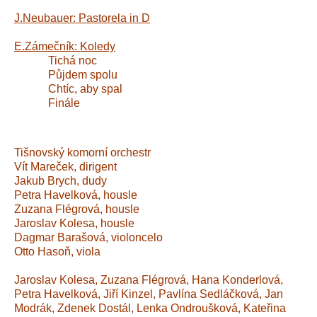
J.Neubauer: Pastorela in D
E.Zámečník: Koledy
Tichá noc
Půjdem spolu
Chtíc, aby spal
Finále
Tišnovský komorní orchestr
Vít Mareček, dirigent
Jakub Brych, dudy
Petra Havelková, housle
Zuzana Flégrová, housle
Jaroslav Kolesa, housle
Dagmar Barašová, violoncelo
Otto Hasoň, viola
Jaroslav Kolesa, Zuzana Flégrová, Hana Konderlová,
Petra Havelková, Jiří Kinzel, Pavlína Sedláčková, Jan
Modrák, Zdenek Dostál, Lenka Ondroušková, Kateřina