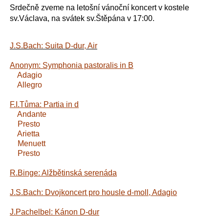
Srdečně zveme na letošní vánoční koncert v kostele
sv.Václava, na svátek sv.Štěpána v 17:00.
J.S.Bach: Suita D-dur, Air
Anonym: Symphonia pastoralis in B
Adagio
Allegro
F.I.Tůma: Partia in d
Andante
Presto
Arietta
Menuett
Presto
R.Binge: Alžbětinská serenáda
J.S.Bach: Dvojkoncert pro housle d-moll, Adagio
J.Pachelbel: Kánon D-dur