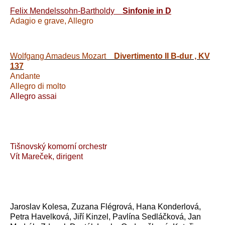
Felix Mendelssohn-Bartholdy
Sinfonie in D
Adagio e grave, Allegro
Wolfgang Amadeus Mozart
Divertimento II B-dur , KV
137
Andante
Allegro di molto
Allegro assai
Tišnovský komorní orchestr
Vít Mareček, dirigent
Jaroslav Kolesa, Zuzana Flégrová, Hana Konderlová,
Petra Havelková, Jiří Kinzel, Pavlína Sedláčková, Jan