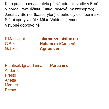
Klub přátel opery a baletu při Národním divadle v Brně.
V pořadu také účinkují Jitka Pavlová (mezzosopran),
Jaroslav Steiner (basbaryton), dlouholetý člen berlínské
Státní opery, a dále Milan Voldřich (tenor).
Vstupné dobrovolné.
P.Mascagni
Intermezzo sinfonico
G.Bizet
Habanera
(Carmen)
G.Bizet
Agnus dei
František Ignác Tůma
Partia in d
Andante
Presto
Arietta
Menuett
Presto