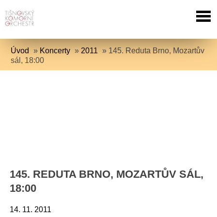
Úvod
»
Koncerty
»
2011
»
145. Reduta Brno, Mozartův
sál, 18:00
145. REDUTA BRNO, MOZARTŮV SÁL,
18:00
14. 11. 2011