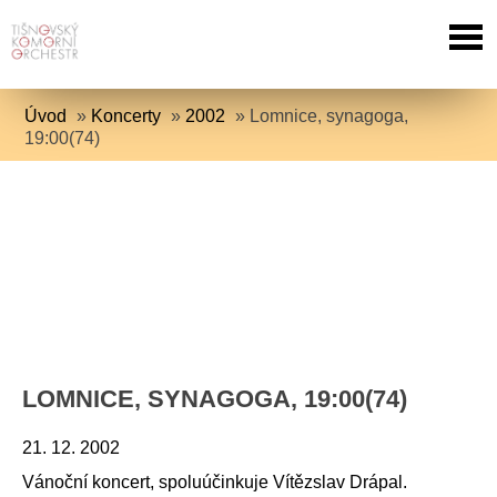
Úvod
»
Koncerty
»
2002
»
Lomnice, synagoga,
19:00(74)
LOMNICE, SYNAGOGA, 19:00(74)
21. 12. 2002
Vánoční koncert, spoluúčinkuje Vítězslav Drápal.