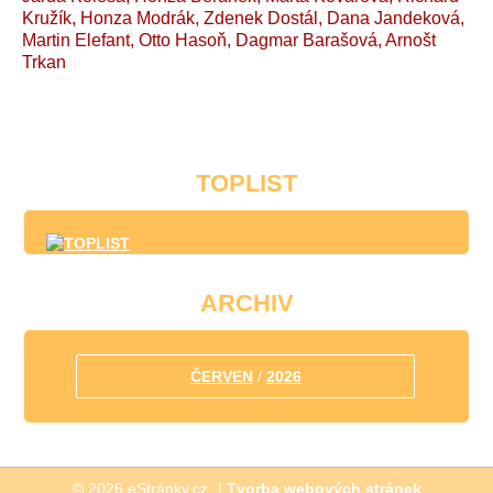
Kružík, Honza Modrák, Zdenek Dostál, Dana Jandeková,
Martin Elefant, Otto Hasoň, Dagmar Barašová, Arnošt
Trkan
TOPLIST
ARCHIV
ČERVEN
/
2026
© 2026 eStránky.cz
|
Tvorba webových stránek