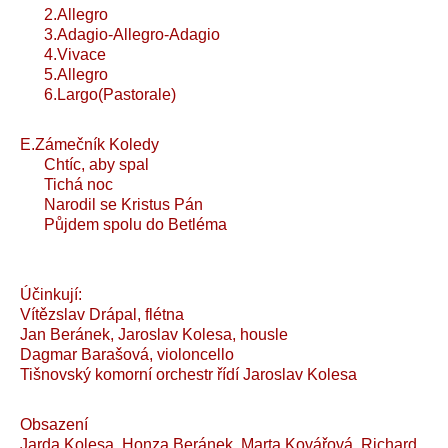
2.Allegro
3.Adagio-Allegro-Adagio
4.Vivace
5.Allegro
6.Largo(Pastorale)
E.Zámečník Koledy
Chtíc, aby spal
Tichá noc
Narodil se Kristus Pán
Půjdem spolu do Betléma
Účinkují:
Vítězslav Drápal, flétna
Jan Beránek, Jaroslav Kolesa, housle
Dagmar Barašová, violoncello
Tišnovský komorní orchestr řídí Jaroslav Kolesa
Obsazení
Jarda Kolesa, Honza Beránek, Marta Kovářová, Richard