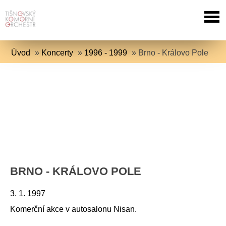
Úvod
»
Koncerty
»
1996 - 1999
»
Brno - Královo Pole
BRNO - KRÁLOVO POLE
3. 1. 1997
Komerční akce v autosalonu Nisan.