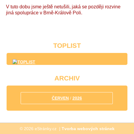
V tuto dobu jsme ještě netušili, jaká se později rozvine
jiná spolupráce v Brně-Králově Poli.
TOPLIST
ARCHIV
ČERVEN
/
2026
© 2026 eStránky.cz
|
Tvorba webových stránek